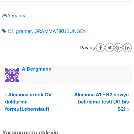
Almanca
C1
,
gramer
,
GRAMMATIKÜBUNGEN
Paylaş:
A.Bergmann
Yazı
‹ Almanca örnek CV
Almanca A1 – B2 seviye
doldurma
belirleme testi (A1 bis
gezinmesi
formu(Lebenslauf)
B2) ›
Yorumunuzu ekleyin