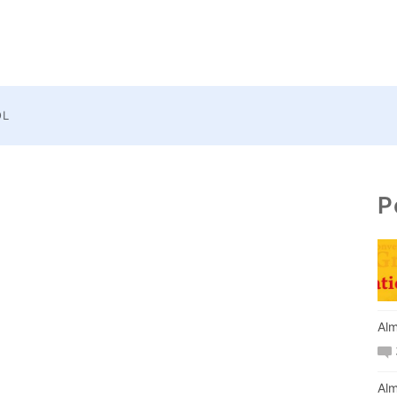
OL
P
Alm
Alm