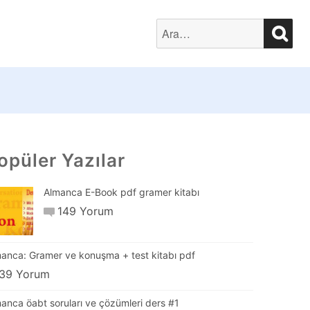
SEA
Search
for:
opüler Yazılar
Almanca E-Book pdf gramer kitabı
149 Yorum
anca: Gramer ve konuşma + test kitabı pdf
39 Yorum
anca öabt soruları ve çözümleri ders #1