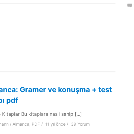
anca: Gramer ve konuşma + test
bı pdf
Kitaplar Bu kitaplara nasıl sahip [...]
mann
Almanca
,
PDF
11 yıl
önce
39 Yorum