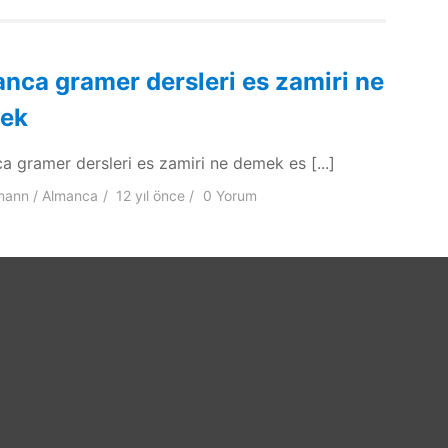
nca gramer dersleri es zamiri ne
ek
a gramer dersleri es zamiri ne demek es [...]
mann
Almanca
12 yıl
önce
0 Yorum