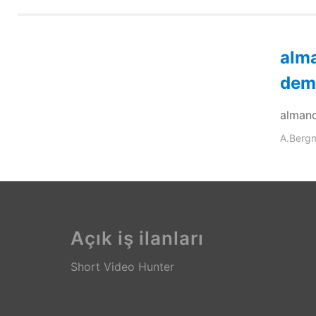
alma
dem
almanc
A.Berg
Açık iş ilanları
Short Video Hunter