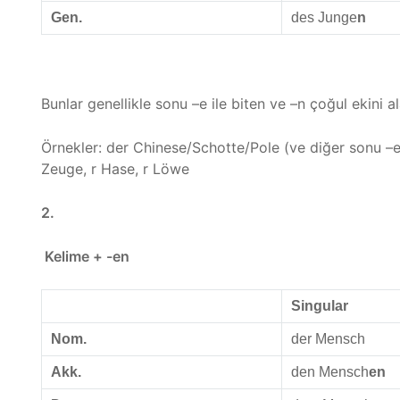
Gen.
des Junge
n
Bunlar genellikle sonu –e ile biten ve –n çoğul ekini al
Örnekler: der Chinese/Schotte/Pole (ve diğer sonu –e il
Zeuge, r Hase, r Löwe
2.
Kelime + -en
Singular
Nom.
der Mensch
Akk.
den Mensch
en