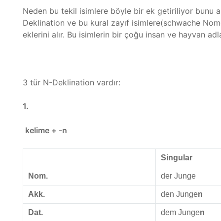
Neden bu tekil isimlere böyle bir ek getiriliyor bunu
Deklination ve bu kural zayıf isimlere(schwache Nomen
eklerini alır. Bu isimlerin bir çoğu insan ve hayvan adla
3 tür N-Deklination vardır:
1.
kelime + -n
Singular
Nom.
der Junge
Akk.
den Junge
n
Dat.
dem Junge
n