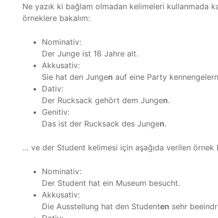
Ne yazık ki bağlam olmadan kelimeleri kullanmada kaf
örneklere bakalım:
Nominativ:
Der Junge ist 16 Jahre alt.
Akkusativ:
Sie hat den Junge
n
auf eine Party kennengelern
Dativ:
Der Rucksack gehört dem Junge
n
.
Genitiv:
Das ist der Rucksack des Junge
n
.
… ve der Student kelimesi için aşağıda verilen örnek k
Nominativ:
Der Student hat ein Museum besucht.
Akkusativ:
Die Ausstellung hat den Student
en
sehr beeindr