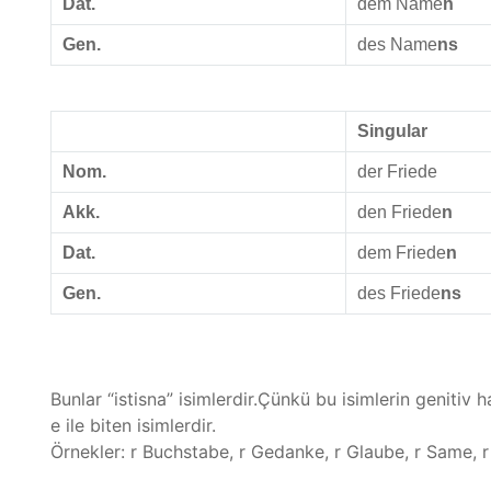
Dat.
dem Name
n
Gen.
des Name
ns
Singular
Nom.
der Friede
Akk.
den Friede
n
Dat.
dem Friede
n
Gen.
des Friede
ns
Bunlar “istisna” isimlerdir.Çünkü bu isimlerin genitiv h
e ile biten isimlerdir.
Örnekler: r Buchstabe, r Gedanke, r Glaube, r Same, r