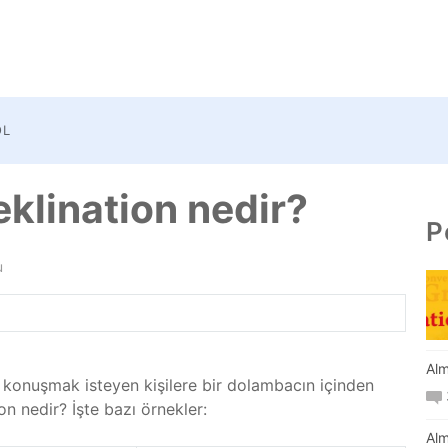
OL
klination nedir?
P
u
Alm
konuşmak isteyen kişilere bir dolambacın içinden
n nedir? İşte bazı örnekler:
Alm