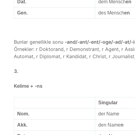
Dat.
dem Mensch
en
Gen.
des Mensch
en
Bunlar genellikle sonu
-and/-ant/-ent/-oge/-ad/-at/-i
Örnekler: r Doktorand, r Demonstrant, r Agent, r Assis
Automat, r Diplomat, r Kandidat, r Christ, r Journalist,
3.
Kelime + -ns
Singular
Nom.
der Name
Akk.
den Name
n