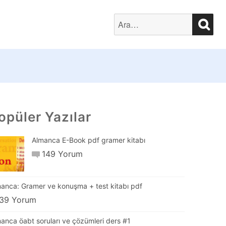
SEA
Search
for:
opüler Yazılar
Almanca E-Book pdf gramer kitabı
149 Yorum
anca: Gramer ve konuşma + test kitabı pdf
39 Yorum
anca öabt soruları ve çözümleri ders #1