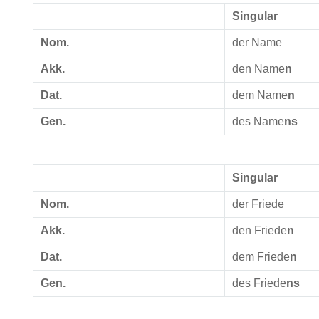
Singular
Nom.
der Name
Akk.
den Name
n
Dat.
dem Name
n
Gen.
des Name
ns
Singular
Nom.
der Friede
Akk.
den Friede
n
Dat.
dem Friede
n
Gen.
des Friede
ns