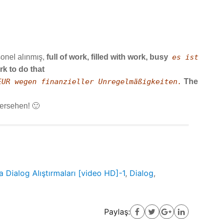
rsonel alınmış,
full of work, filled with work, busy
es ist
ork to do that
EUR wegen finanzieller Unregelmäßigkeiten.
The
ersehen! 🙂
Dialog Alıştırmaları [video HD]-1
,
Dialog
,
Paylaş: