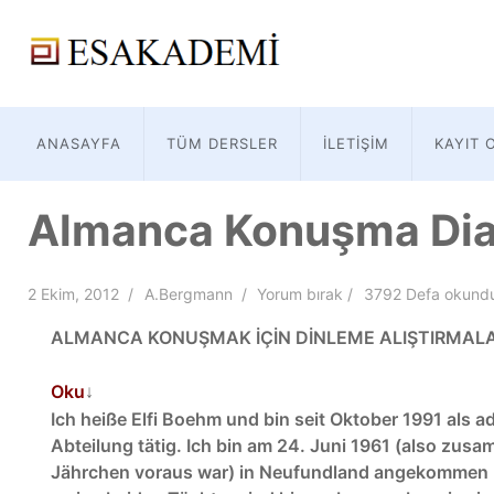
ANASAYFA
TÜM DERSLER
İLETIŞIM
KAYIT 
Almanca Konuşma Dial
2 Ekim, 2012
A.Bergmann
Yorum bırak
3792 Defa okund
ALMANCA KONUŞMAK İÇİN DİNLEME ALIŞTIRMALA
Oku
↓
Ich heiße Elfi Boehm und bin seit Oktober 1991 als a
Abteilung tätig. Ich bin am 24. Juni 1961 (also zusa
Jährchen voraus war) in Neufundland angekommen u