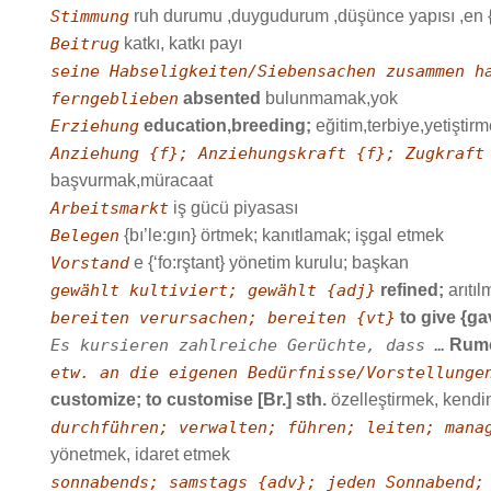
Stimmung
ruh durumu ,duygudurum ,düşünce yapısı ,en {‘
Beitrug
katkı, katkı payı
seine Habseligkeiten/Siebensachen zusammen h
ferngeblieben
absented
bulunmamak,yok
Erziehung
education,breeding;
eğitim,terbiye,yetiştirm
Anziehung {f}; Anziehungskraft {f}; Zugkraft
başvurmak,müracaat
Arbeitsmarkt
iş gücü piyasası
Belegen
{bı’le:gın} örtmek; kanıtlamak; işgal etmek
Vorstand
e {‘fo:rştant} yönetim kurulu; başkan
gewählt kultiviert; gewählt {adj}
refined;
arıtıl
bereiten verursachen; bereiten {vt}
to give {ga
Es kursieren zahlreiche Gerüchte, dass …
Rumo
etw. an die eigenen Bedürfnisse/Vorstellunge
customize; to customise [Br.] sth.
özelleştirmek, kend
durchführen; verwalten; führen; leiten; mana
yönetmek, idaret etmek
sonnabends; samstags {adv}; jeden Sonnabend;