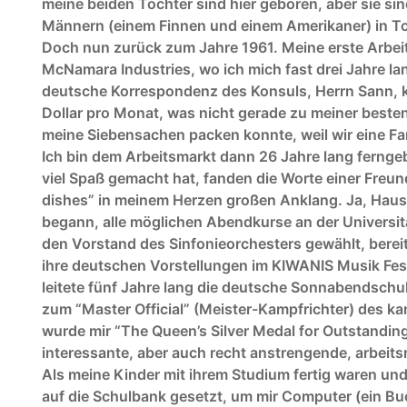
meine beiden Töchter sind hier geboren, aber sie si
Männern (einem Finnen und einem Amerikaner) in T
Doch nun zurück zum Jahre 1961. Meine erste Arbeits
McNamara Industries, wo ich mich fast drei Jahre 
deutsche Korrespondenz des Konsuls, Herrn Sann, kü
Dollar pro Monat, was nicht gerade zu meiner besten 
meine Siebensachen packen konnte, weil wir eine Fa
Ich bin dem Arbeitsmarkt dann 26 Jahre lang fernge
viel Spaß gemacht hat, fanden die Worte einer Freundi
dishes” in meinem Herzen großen Anklang. Ja, Hausarb
begann, alle möglichen Abendkurse an der Universitä
den Vorstand des Sinfonieorchesters gewählt, berei
ihre deutschen Vorstellungen im KIWANIS Musik Fes
leitete fünf Jahre lang die deutsche Sonnabendschul
zum “Master Official” (Meister-Kampfrichter) des 
wurde mir “The Queen’s Silver Medal for Outstandin
interessante, aber auch recht anstrengende, arbeits
Als meine Kinder mit ihrem Studium fertig waren un
auf die Schulbank gesetzt, um mir Computer (ein Buc