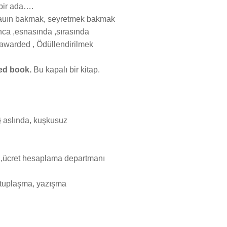
 bir ada….
şauın bakmak, seyretmek bakmak
ca ,esnasında ,sırasında
awarded , Ödüllendirilmek
sed book.
Bu kapalı bir kitap.
} aslında, kuşkusuz
ü,ücret hesaplama departmanı
tuplaşma, yazışma