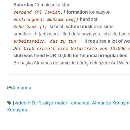
Saturday
Cumatesi kursları
Verband {m} [aviat.]
formation
formasyon
anstrengend; mühsam {adj}
hard
zor
Schulbank {f}
[school]
school desk
okul sırası
arbeitsreich {adj} work-filled dolu pozisyon, job-filled;pe
arbeitsreich, das zu tun
it requires a lot of w
Der Club erhielt eine Geldstrafe von 10.000 
club was fined EUR 10,000 for financial irregularities
Bir başka Almanca dersimizde görüşmek üzere Auf Wied
Almanca
[video HD]-1
,
alıştırmaları
,
almanca
,
Almanca Konuşma 
Konuşma