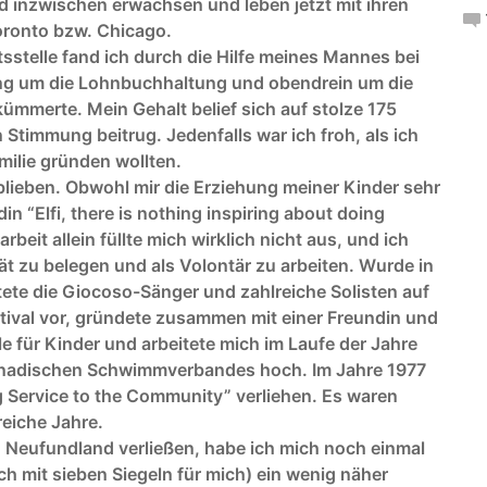
nd inzwischen erwachsen und leben jetzt mit ihren
oronto bzw. Chicago.
stelle fand ich durch die Hilfe meines Mannes bei
lang um die Lohnbuchhaltung und obendrein um die
mmerte. Mein Gehalt belief sich auf stolze 175
Stimmung beitrug. Jedenfalls war ich froh, als ich
milie gründen wollten.
blieben. Obwohl mir die Erziehung meiner Kinder sehr
n “Elfi, there is nothing inspiring about doing
eit allein füllte mich wirklich nicht aus, und ich
t zu belegen und als Volontär zu arbeiten. Wurde in
tete die Giocoso-Sänger und zahlreiche Solisten auf
tival vor, gründete zusammen mit einer Freundin und
e für Kinder und arbeitete mich im Laufe der Jahre
kanadischen Schwimmverbandes hoch. Im Jahre 1977
g Service to the Community” verliehen. Es waren
reiche Jahre.
d Neufundland verließen, habe ich mich noch einmal
h mit sieben Siegeln für mich) ein wenig näher