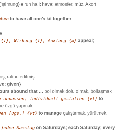
ştimung} e ruh hali; hava; atmosfer; müz. Akort
aben
to have all one’s kit together
e
 {f}; Wirkung {f}; Anklang {m}
appeal;
mış, rafine edilmiş
ve; given}
urs abound that …
bol olmak,dolu olmak, bollaşmak
n anpassen; individuell gestalten {vt}
to
ine özgü yapmak
gen [ugs.] {vt}
to manage
çalıştırmak, yürütmek,
 jeden Samstag
on Saturdays; each Saturday; every