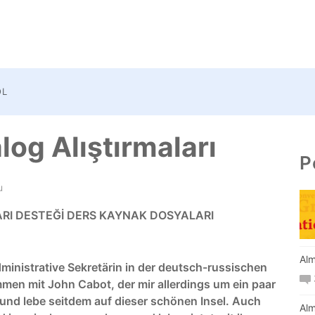
OL
og Alıştırmaları
P
u
RI DESTEĞİ DERS KAYNAK DOSYALAR
I
Alm
dministrative Sekretärin in der deutsch-russischen
mmen mit John Cabot, der mir allerdings um ein paar
nd lebe seitdem auf dieser schönen Insel. Auch
Alm