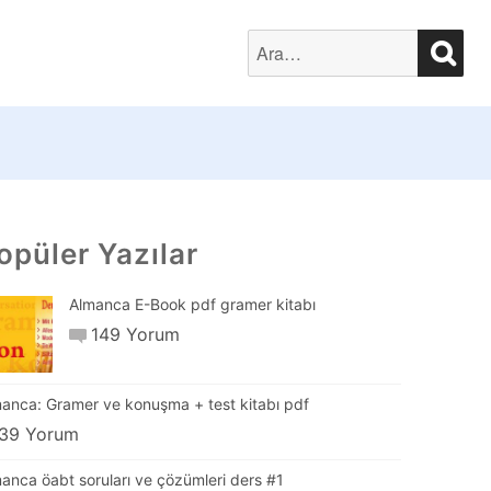
SEA
Search
for:
opüler Yazılar
Almanca E-Book pdf gramer kitabı
149 Yorum
anca: Gramer ve konuşma + test kitabı pdf
39 Yorum
anca öabt soruları ve çözümleri ders #1