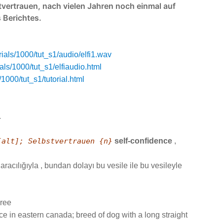
tvertrauen, nach vielen Jahren noch einmal auf
 Berichtes.
als/1000/tut_s1/audio/elfi1.wav
ls/1000/tut_s1/elfiaudio.html
000/tut_s1/tutorial.html
.
[alt]; Selbstvertrauen {n}
self-confidence
,
aracılığıyla , bundan dolayı bu vesile ile bu vesileyle
eree
e in eastern canada; breed of dog with a long straight