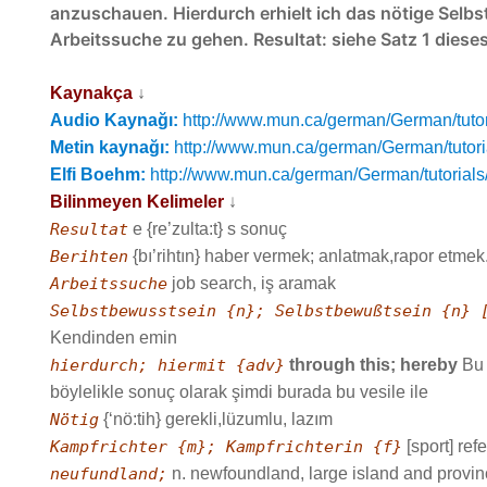
anzuschauen. Hierdurch erhielt ich das nötige Selbs
Arbeitssuche zu gehen. Resultat: siehe Satz 1 dieses
Kaynakça
↓
Audio Kaynağı:
http://www.mun.ca/german/German/tutori
Metin kaynağı:
http://www.mun.ca/german/German/tutoria
Elfi Boehm:
http://www.mun.ca/german/German/tutorials/1
Bilinmeyen Kelimeler
↓
Resultat
e {re’zulta:t} s sonuç
Berihten
{bı’rihtın} haber vermek; anlatmak,rapor etmek
Arbeitssuche
job search, iş aramak
Selbstbewusstsein {n}; Selbstbewußtsein {n} 
Kendinden emin
hierdurch; hiermit {adv}
through this; hereby
Bu 
böylelikle sonuç olarak şimdi burada bu vesile ile
Nötig
{‘nö:tih} gerekli,lüzumlu, lazım
Kampfrichter {m}; Kampfrichterin {f}
[sport] ref
neufundland;
n. newfoundland, large island and provinc