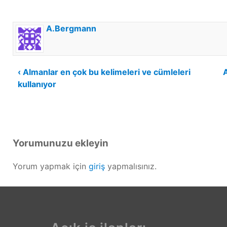
A.Bergmann
Yazı
‹ Almanlar en çok bu kelimeleri ve cümleleri
kullanıyor
gezinmesi
Yorumunuzu ekleyin
Yorum yapmak için
giriş
yapmalısınız.