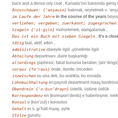
back and a dense oily coat , Kanada’nın batısında geniş
Anzuschauen: {‘anşauın}
bakmak, seyretmek v. ‘an
im Laufe der Jahre
in the course of the years
boyun
verliehen; vergeben; zuerkannt; zugesprochen
Siegeln {‘zi:gıln}
mühürlemek, damgalamak ,
Das ist ein Buch mit sieben Siegeln.
It’s a clo
tätig
faal, aktif, etkin ,
administrative
idareyle ilgili ,yönetimle ilgili
Abteilung
departmanı ,daire başkanlığı
allerdings
şüphesiz, fakat bununla beraber, {alır’dings
voraus {fo’raus}
önde, ileride; önceden
inzwischen
su ana dek, bu aralıkta; bu esnada
Lohnbuchhaltung
en;payroll department maaş bordrös
Obendrein {‘o:bın’drayn}
üstelik, üstüne üstlük
Korrespondenz
en {korespon’dents} e haberleşme; mek
Konsul
e {kon’zul} r konsolos
Gehalt
er s. gı’halt maaş, aylık
Stolze
gururlu