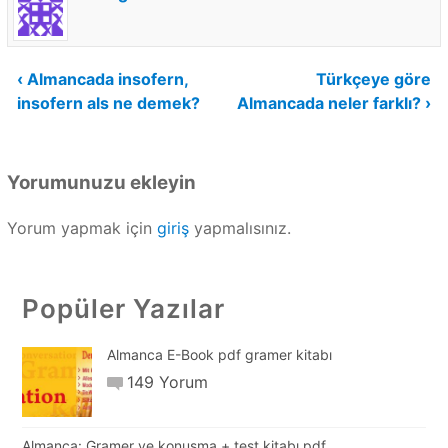
Yazı
‹ Almancada insofern,
Türkçeye göre
insofern als ne demek?
Almancada neler farklı? ›
gezinmesi
Yorumunuzu ekleyin
Yorum yapmak için
giriş
yapmalısınız.
Popüler Yazılar
Almanca E-Book pdf gramer kitabı
149 Yorum
Almanca: Gramer ve konuşma + test kitabı pdf