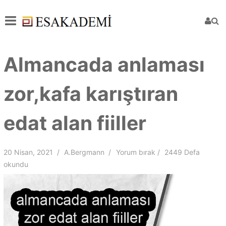
Almancada anlaması
zor,kafa karıştıran
edat alan fiiller
20 Nisan, 2021
A.Bergmann
Yorum bırak
2449 Defa
okundu