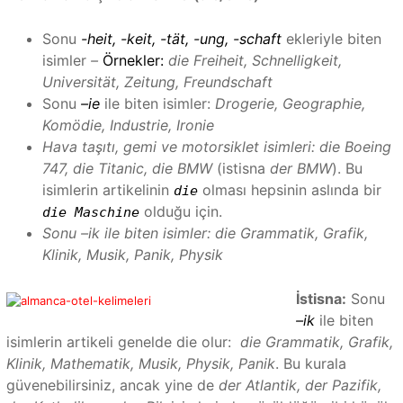
Sonu
-heit, -keit, -tät, -ung, -schaft
ekleriyle biten
isimler
–
Örnekler:
die Freiheit, Schnelligkeit,
Universität, Zeitung, Freundschaft
Sonu
–ie
ile biten isimler:
Drogerie, Geographie,
Komödie, Industrie, Ironie
Hava taşıtı, gemi ve motorsiklet isimleri: die Boeing
747, die Titanic, die BMW
(istisna
der BMW
). Bu
isimlerin artikelinin
olması hepsinin aslında bir
die
olduğu için.
die Maschine
Sonu –ik ile biten isimler: die Grammatik, Grafik,
Klinik, Musik, Panik, Physik
İstisna:
Sonu
–ik
ile biten
isimlerin artikeli genelde die olur:
die Grammatik, Grafik,
Klinik, Mathematik, Musik, Physik, Panik
. Bu kurala
güvenebilirsiniz, ancak yine de
der Atlantik, der Pazifik,