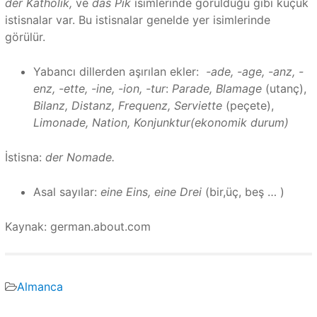
der Katholik,
ve
das Pik
isimlerinde görüldüğü gibi küçük
istisnalar var. Bu istisnalar genelde yer isimlerinde
görülür.
Yabancı dillerden aşırılan ekler:
-ade, -age, -anz, -
enz, -ette, -ine, -ion, -tur
:
Parade, Blamage
(utanç),
Bilanz, Distanz, Frequenz, Serviette
(peçete),
Limonade, Nation, Konjunktur(ekonomik durum)
İstisna:
der Nomade.
Asal sayılar:
eine Eins, eine Drei
(bir,üç, beş … )
Kaynak: german.about.com
Almanca