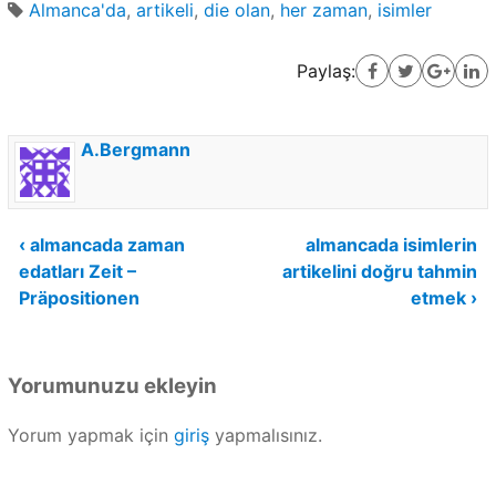
Almanca'da
,
artikeli
,
die olan
,
her zaman
,
isimler
Paylaş:
A.Bergmann
Yazı
‹ almancada zaman
almancada isimlerin
edatları Zeit –
artikelini doğru tahmin
gezinmesi
Präpositionen
etmek ›
Yorumunuzu ekleyin
Yorum yapmak için
giriş
yapmalısınız.