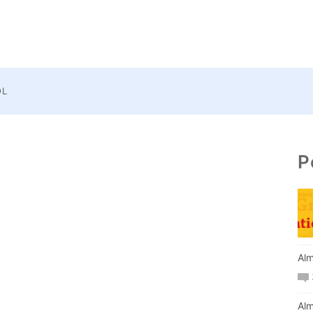
OL
P
Alm
Alm