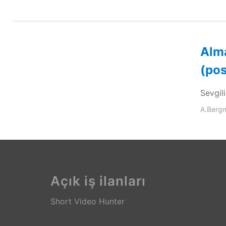
Alma
(pos
Sevgili
A.Berg
Açık iş ilanları
Short Video Hunter