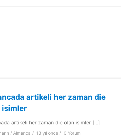
ncada artikeli her zaman die
 isimler
da artikeli her zaman die olan isimler [...]
mann
Almanca
13 yıl
önce
0 Yorum