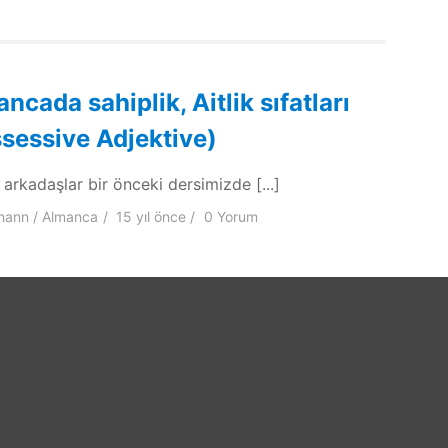
ncada sahiplik, Aitlik sıfatları
sessive Adjektive)
 arkadaşlar bir önceki dersimizde [...]
mann
Almanca
15 yıl
önce
0 Yorum