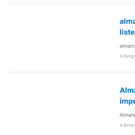
alma
liste
almanca
A.Berg
Alma
impe
Almanc
A.Berg