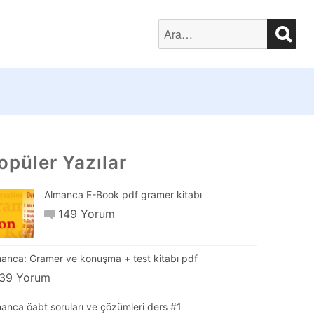
SEA
Search
for:
opüler Yazılar
Almanca E-Book pdf gramer kitabı
149 Yorum
anca: Gramer ve konuşma + test kitabı pdf
39 Yorum
anca öabt soruları ve çözümleri ders #1