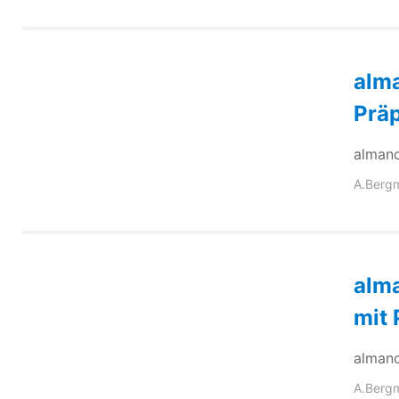
alma
Präp
almanc
A.Berg
alma
mit 
almanc
A.Berg