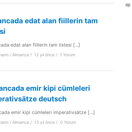
ncada edat alan fiillerin tam
si
da edat alan fiillerin tam listesi [...]
mann
Almanca
12 yıl
önce
1 Yorum
ncada emir kipi cümleleri
rativsätze deutsch
ada emir kipi cümleleri imperativsätze [...]
mann
Almanca
13 yıl
önce
0 Yorum