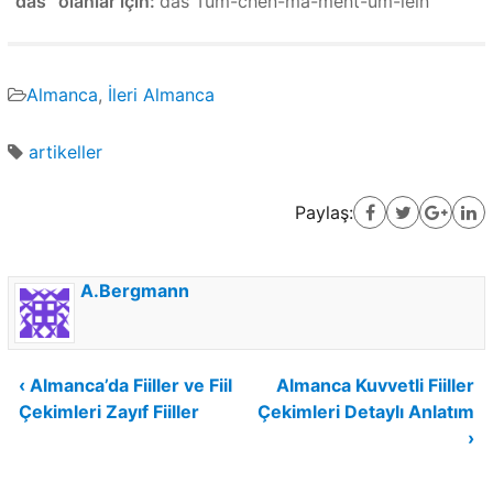
“das” olanlar için:
das Tum-chen-ma-ment-um-lein
Almanca
,
İleri Almanca
artikeller
Paylaş:
A.Bergmann
Yazı
‹ Almanca’da Fiiller ve Fiil
Almanca Kuvvetli Fiiller
Çekimleri Zayıf Fiiller
Çekimleri Detaylı Anlatım
gezinmesi
›