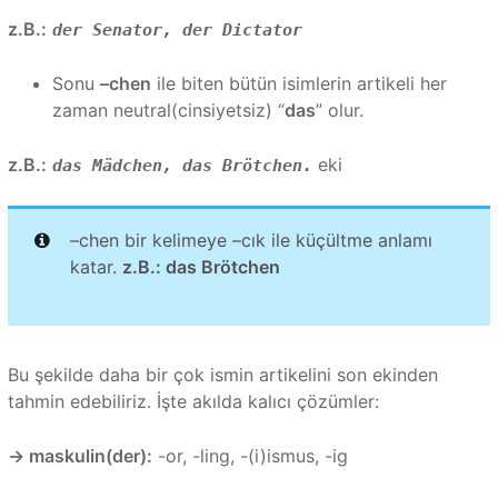
z.B.:
der Senator, der Dictator
Sonu
–chen
ile biten bütün isimlerin artikeli her
zaman neutral(cinsiyetsiz) “
das
” olur.
z.B.:
eki
das Mädchen, das Brötchen.
–chen bir kelimeye –cık ile küçültme anlamı
katar.
z.B.: das Brötchen
Bu şekilde daha bir çok ismin artikelini son ekinden
tahmin edebiliriz. İşte akılda kalıcı çözümler:
→
maskulin(der):
-or, -ling, -(i)ismus, -ig