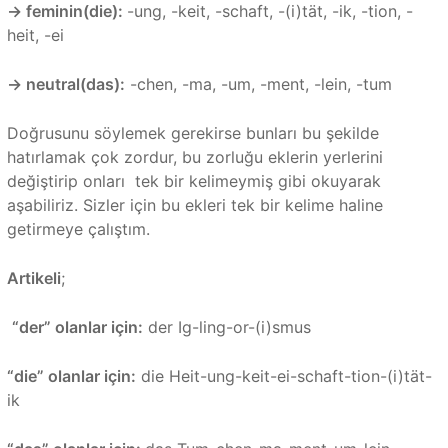
→
feminin(die):
-ung, -keit, -schaft, -(i)tät, -ik, -tion, -
heit, -ei
→
neutral(das):
-chen, -ma, -um, -ment, -lein, -tum
Doğrusunu söylemek gerekirse bunları bu şekilde
hatırlamak çok zordur, bu zorluğu eklerin yerlerini
değiştirip onları tek bir kelimeymiş gibi okuyarak
aşabiliriz. Sizler için bu ekleri tek bir kelime haline
getirmeye çalıştım.
Artikeli
;
“der” olanlar için:
der Ig-ling-or-(i)smus
“die” olanlar için:
die Heit-ung-keit-ei-schaft-tion-(i)tät-
ik