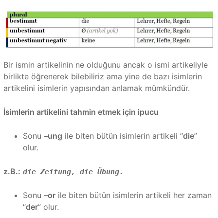
Bir ismin artikelinin ne olduğunu ancak o ismi artikeliyle
birlikte öğrenerek bilebiliriz ama yine de bazı isimlerin
artikelini isimlerin yapısından anlamak mümkündür.
İsimlerin artikelini tahmin etmek için ipucu
Sonu
–ung
ile biten bütün isimlerin artikeli “
die
”
olur.
z.B.:
die Zeitung, die Übung.
Sonu
–or
ile biten bütün isimlerin artikeli her zaman
“
der
” olur.