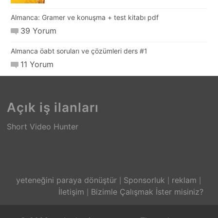
Almanca: Gramer ve konuşma + test kitabı pdf
39 Yorum
Almanca öabt soruları ve çözümleri ders #1
11 Yorum
Açık iş ilanları
Short Video Hunter
yeteneğini paraya dönüştür
Sponsorluk
reklam
İletişim
Bizimle Çalışmak İster misiniz?