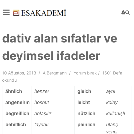
dativ alan sıfatlar ve
deyimsel ifadeler
10 Ağustos, 2013
A.Bergmann
Yorum bırak
1601 Defa
okundu
ähnlich
benzer
gleich
aynı
angenehm
hoşnut
leicht
kolay
begreiflich
anlaşılır
nützlich
kullanışlı
behilflich
faydalı
peinlich
utanç
verici