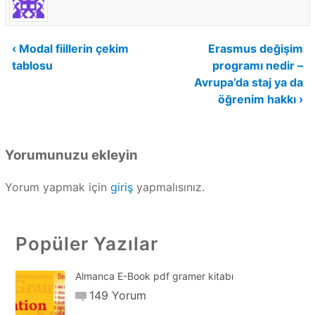
Yazı
‹ Modal fiillerin çekim
Erasmus değişim
tablosu
programı nedir –
gezinmesi
Avrupa’da staj ya da
öğrenim hakkı ›
Yorumunuzu ekleyin
Yorum yapmak için
giriş
yapmalısınız.
Popüler Yazılar
Almanca E-Book pdf gramer kitabı
149 Yorum