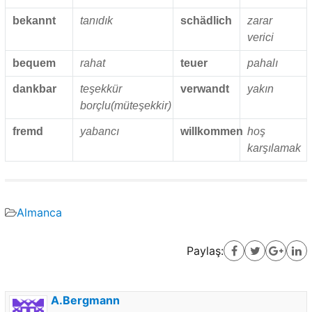
bekannt
tanıdık
schädlich
zarar
verici
bequem
rahat
teuer
pahalı
dankbar
teşekkür
verwandt
yakın
borçlu(müteşekkir)
fremd
yabancı
willkommen
hoş
karşılamak
Almanca
Paylaş:
A.Bergmann