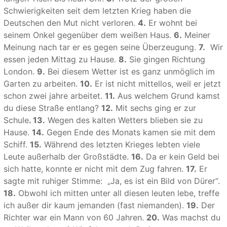
Schwierigkeiten seit dem letzten Krieg haben die
Deutschen den Mut nicht verloren.
4.
Er wohnt bei
seinem Onkel gegenüber dem weißen Haus.
6.
Meiner
Meinung nach tar er es gegen seine Überzeugung.
7.
Wir
essen jeden Mittag zu Hause.
8.
Sie gingen Richtung
London.
9.
Bei diesem Wetter ist es ganz unmöglich im
Garten zu arbeiten.
10.
Er ist nicht mittellos, weil er jetzt
schon zwei jahre arbeitet.
11.
Aus welchem Grund kamst
du diese Straße entlang?
12.
Mit sechs ging er zur
Schule
. 13.
Wegen des kalten Wetters blieben sie zu
Hause.
14.
Gegen Ende des Monats kamen sie mit dem
Schiff.
15.
Während des letzten Krieges lebten viele
Leute außerhalb der Großstädte.
16.
Da er kein Geld bei
sich hatte, konnte er nicht mit dem Zug fahren.
17.
Er
sagte mit ruhiger Stimme: „Ja, es ist ein Bild von Dürer“.
18.
Obwohl ich mitten unter all diesen leuten lebe, treffe
ich außer dir kaum jemanden (fast niemanden).
19.
Der
Richter war ein Mann von 60 Jahren.
20.
Was machst du