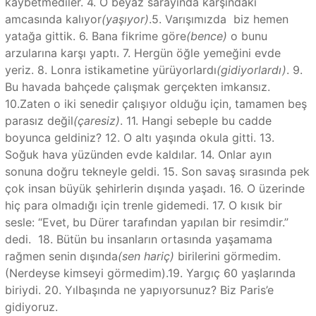
kaybetmediler. 4. O beyaz sarayında karşındaki
amcasında kalıyor
(yaşıyor)
.5. Varışımızda biz hemen
yatağa gittik. 6. Bana fikrime göre
(bence)
o bunu
arzularına karşı yaptı. 7. Hergün öğle yemeğini evde
yeriz. 8. Lonra istikametine yürüyorlardı
(gidiyorlardı)
. 9.
Bu havada bahçede çalışmak gerçekten imkansız.
10.Zaten o iki senedir çalışıyor olduğu için, tamamen beş
parasız değil
(çaresiz)
. 11. Hangi sebeple bu cadde
boyunca geldiniz? 12. O altı yaşında okula gitti. 13.
Soğuk hava yüzünden evde kaldılar. 14. Onlar ayın
sonuna doğru tekneyle geldi. 15. Son savaş sırasında pek
çok insan büyük şehirlerin dışında yaşadı. 16. O üzerinde
hiç para olmadığı için trenle gidemedi. 17. O kısık bir
sesle: “Evet, bu Dürer tarafından yapılan bir resimdir.”
dedi. 18. Bütün bu insanların ortasında yaşamama
rağmen senin dışında
(sen hariç)
birilerini görmedim.
(Nerdeyse kimseyi görmedim).19. Yargıç 60 yaşlarında
biriydi. 20. Yılbaşında ne yapıyorsunuz? Biz Paris’e
gidiyoruz.