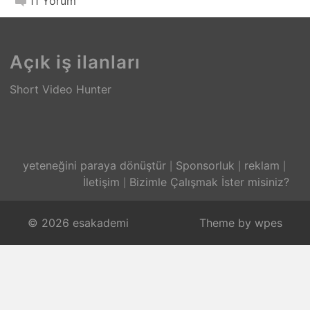
11 Yorum
Açık iş ilanları
Short Video Hunter
yeteneğini paraya dönüştür
Sponsorluk
reklam
İletişim
Bizimle Çalışmak İster misiniz?
© 2026 esakademi
Theme by
wpes