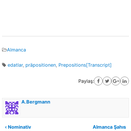
Almanca
edatlar
,
präpositionen
,
Prepositions[Transcript]
Paylaş:
A.Bergmann
Yazı
‹ Nominativ
Almanca Şahıs