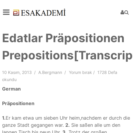
Edatlar Präpositionen
Prepositions[Transcrip
10 Kasım, 2013
A.Bergmann
Yorum bırak
1728 Defa
okundu
German
Präpositionen
1.
Er kam etwa um sieben Uhr heim,nachdem er durch die
ganze Stadt gegangen war.
2.
Sie saßen alle um den
langen Tisch bis neun Uhr.
3.
Trotz der großen