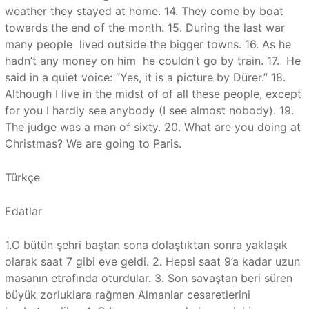
weather they stayed at home. 14. They come by boat
towards the end of the month. 15. During the last war
many people lived outside the bigger towns. 16. As he
hadn’t any money on him he couldn’t go by train. 17. He
said in a quiet voice: “Yes, it is a picture by Dürer.” 18.
Although I live in the midst of of all these people, except
for you I hardly see anybody (I see almost nobody). 19.
The judge was a man of sixty. 20. What are you doing at
Christmas? We are going to Paris.
Türkçe
Edatlar
1.O bütün şehri baştan sona dolaştıktan sonra yaklaşık
olarak saat 7 gibi eve geldi. 2. Hepsi saat 9’a kadar uzun
masanın etrafında oturdular. 3. Son savaştan beri süren
büyük zorluklara rağmen Almanlar cesaretlerini