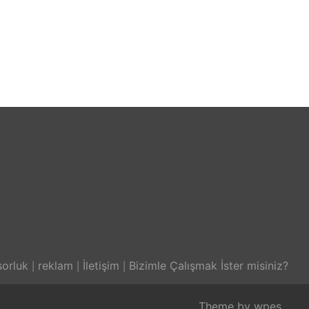
orluk
reklam
İletişim
Bizimle Çalışmak İster misiniz?
Theme by
wpes