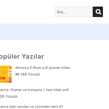
SEA
Search
for:
opüler Yazılar
Almanca E-Book pdf gramer kitabı
149 Yorum
anca: Gramer ve konuşma + test kitabı pdf
39 Yorum
anca öabt soruları ve çözümleri ders #1