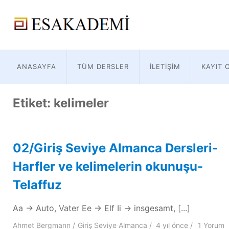
ANASAYFA
TÜM DERSLER
İLETIŞIM
KAYIT 
Etiket:
kelimeler
02/Giriş Seviye Almanca Dersleri-
Harfler ve kelimelerin okunuşu-
Telaffuz
Aa → Auto, Vater Ee → Elf Ii → insgesamt, [...]
Ahmet Bergmann
Giriş Seviye Almanca
4 yıl
önce
1 Yorum