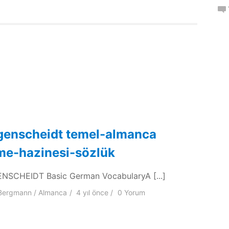
genscheidt temel-almanca
me-hazinesi-sözlük
SCHEIDT Basic German VocabularyA [...]
Bergmann
Almanca
4 yıl
önce
0 Yorum