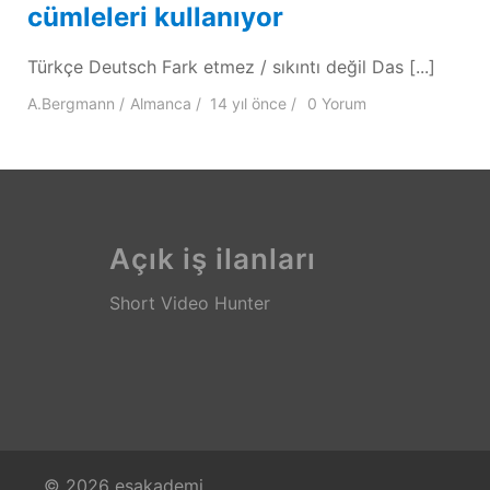
cümleleri kullanıyor
Türkçe Deutsch Fark etmez / sıkıntı değil Das [...]
A.Bergmann
Almanca
14 yıl
önce
0 Yorum
Açık iş ilanları
Short Video Hunter
© 2026 esakademi