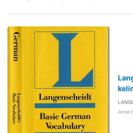
Lan
keli
LANGEN
Ahmet 