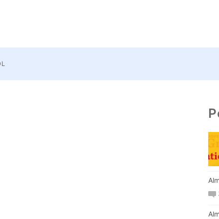
OL
P
Alm
Alm