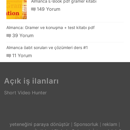
Almanca E-Book pdf gramer kitabı
149 Yorum
Almanca: Gramer ve konuşma + test kitabı pdf
39 Yorum
Almanca öabt soruları ve çözümleri ders #1
11 Yorum
Açık iş ilanları
Short Video Hunter
yeteneğini paraya dönüştür
Sponsorluk
reklam