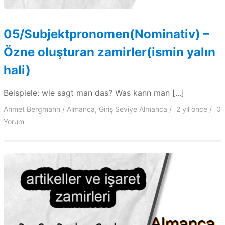
05/Subjektpronomen(Nominativ) –
Özne oluşturan zamirler(ismin yalın
hali)
Beispiele: wie sagt man das? Was kann man [...]
Ahmet Bergmann
Almanca
,
Giriş Seviye Almanca
2 yıl
önce
0
Yorum