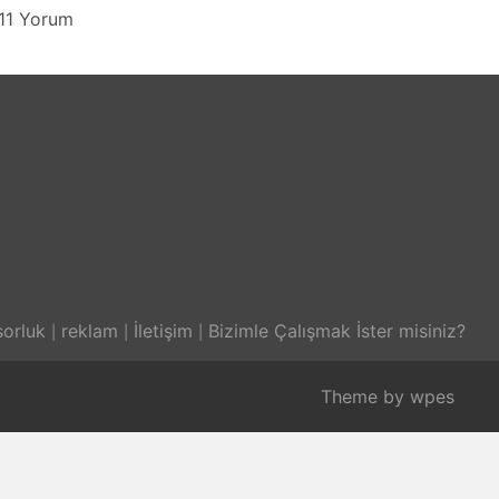
11 Yorum
orluk
reklam
İletişim
Bizimle Çalışmak İster misiniz?
Theme by
wpes