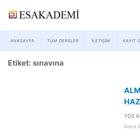
ANASAYFA
TÜM DERSLER
İLETIŞIM
KAYIT 
Etiket:
sınavına
ALM
HAZ
YDS AL
Kübra G