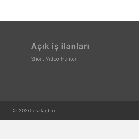
Açık iş ilanları
Short Video Hunter
© 2026 esakademi