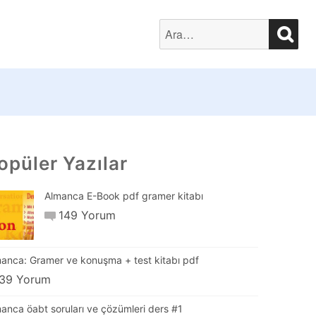
SEA
Search
for:
opüler Yazılar
Almanca E-Book pdf gramer kitabı
149 Yorum
anca: Gramer ve konuşma + test kitabı pdf
39 Yorum
anca öabt soruları ve çözümleri ders #1