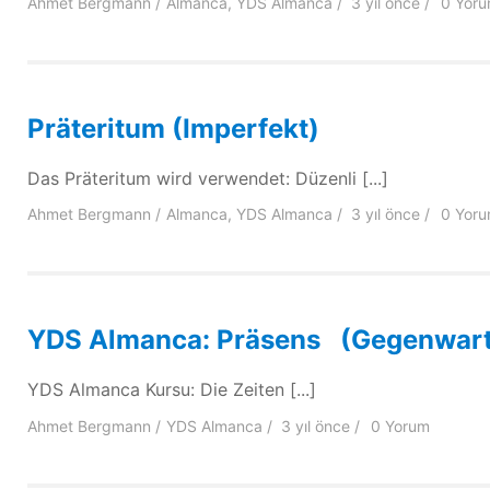
Ahmet Bergmann
Almanca
,
YDS Almanca
3 yıl
önce
0 Yor
Präteritum (Imperfekt)
Das Präteritum wird verwendet: Düzenli [...]
Ahmet Bergmann
Almanca
,
YDS Almanca
3 yıl
önce
0 Yor
YDS Almanca: Präsens (Gegenwart
YDS Almanca Kursu: Die Zeiten [...]
Ahmet Bergmann
YDS Almanca
3 yıl
önce
0 Yorum