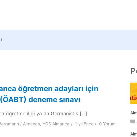
OL
P
nca öğretmen adayları için
(ÖABT) deneme sınavı
Alm
a öğretmenliği ya da Germanistik [...]
Bergmann
Almanca
,
YDS Almanca
1 yıl
önce
0 Yorum
Alm