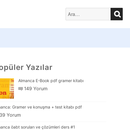
SEA
Search
for:
opüler Yazılar
Almanca E-Book pdf gramer kitabı
149 Yorum
anca: Gramer ve konuşma + test kitabı pdf
39 Yorum
anca öabt soruları ve çözümleri ders #1