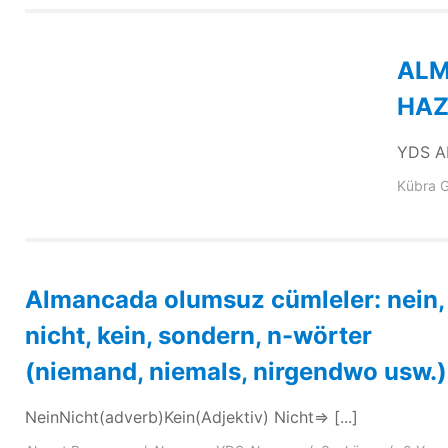
ALM
HAZ
YDS AL
Kübra G
Almancada olumsuz cümleler: nein,
nicht, kein, sondern, n-wörter
(niemand, niemals, nirgendwo usw.)
NeinNicht(adverb)Kein(Adjektiv) Nicht=> [...]