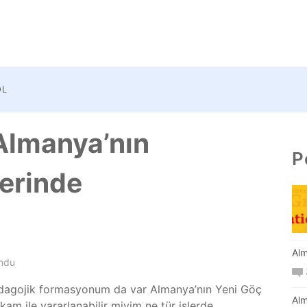
OL
Almanya’nın
P
lerinde
Alm
ndu
edagojik formasyonum da var Almanya’nın Yeni Göç
Alm
am ile yararlanabilir miyim ne tür işlerde