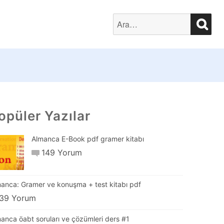
SEA
Search
for:
opüler Yazılar
Almanca E-Book pdf gramer kitabı
149 Yorum
anca: Gramer ve konuşma + test kitabı pdf
39 Yorum
anca öabt soruları ve çözümleri ders #1