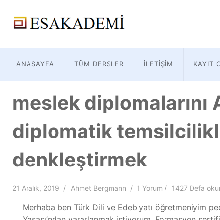
ANASAYFA
TÜM DERSLER
İLETIŞIM
KAYIT 
meslek diplomalarını 
diplomatik temsilcilik
denkleştirmek
21 Aralık, 2019
Ahmet Bergmann
1 Yorum
1427 Defa oku
Merhaba ben Türk Dili ve Edebiyatı öğretmeniyim p
Yasası’ndan yararlanmak istiyorum. Formasyon sertifik