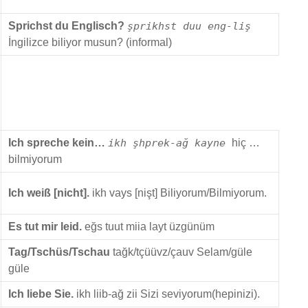
Sprichst du Englisch?
şprikhst duu eng-liş
İngilizce biliyor musun? (informal)
Ich spreche kein…
ikh şhprek-ağ kayne
hiç …
bilmiyorum
Ich weiß [nicht].
ikh vays [nişt] Biliyorum/Bilmiyorum.
Es tut mir leid.
eğs tuut miia layt üzgünüm
Tag/Tschüs/Tschau
tağk/tçüüvz/çauv Selam/güle
güle
Ich liebe Sie.
ikh liib-ağ zii Sizi seviyorum(hepinizi).