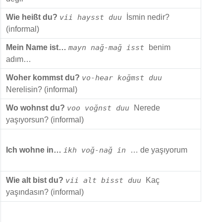
Wie heißt du?
vii haysst duu
İsmin nedir?
(informal)
Mein Name ist…
mayn nağ-mağ isst
benim
adım…
Woher kommst du?
vo-hear koğmst duu
Nerelisin? (informal)
Wo wohnst du?
voo voğnst duu
Nerede
yaşıyorsun? (informal)
Ich wohne in…
ikh voğ-nağ in
… de yaşıyorum
Wie alt bist du?
vii alt bisst duu
Kaç
yaşındasın? (informal)