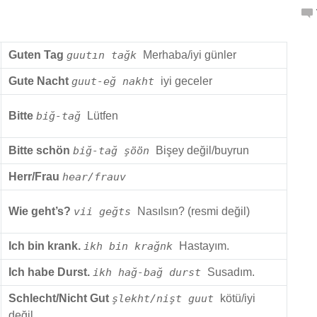
Guten Tag
guutın tağk
Merhaba/iyi günler
Gute Nacht
guut-eğ nakht
iyi geceler
Bitte
biğ-tağ
Lütfen
Bitte schön
biğ-tağ şöön
Bişey değil/buyrun
Herr/Frau
hear/frauv
Wie geht’s?
vii geğts
Nasılsın? (resmi değil)
Ich bin krank.
ikh bin krağnk
Hastayım.
Ich habe Durst.
ikh hağ-bağ durst
Susadım.
Schlecht/Nicht Gut
şlekht/nişt guut
kötü/iyi
değil