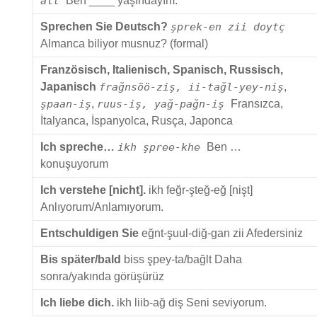
alt
Ben ____ yaşındayım.
Sprechen Sie Deutsch?
şprek-en zii doytç
Almanca biliyor musnuz? (formal)
Französisch, Italienisch, Spanisch, Russisch,
Japanisch
frağnsöö-ziş, ii-tağl-yey-niş
,
şpaan-iş
,
ruus-iş, yağ-pağn-iş
Fransızca,
İtalyanca, İspanyolca, Rusça, Japonca
Ich spreche…
ikh şpree-khe
Ben …
konuşuyorum
Ich verstehe [nicht].
ikh feğr-şteğ-eğ [nişt]
Anlıyorum/Anlamıyorum.
Entschuldigen Sie
eğnt-şuul-diğ-gan zii Afedersiniz
Bis später/bald
biss şpey-ta/bağlt Daha
sonra/yakında görüşürüz
Ich liebe dich.
ikh liib-ağ diş Seni seviyorum.