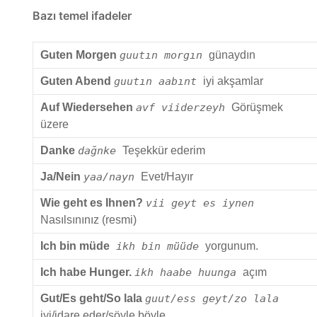
Bazı temel ifadeler
Guten Morgen
guutın morgın
günaydın
Guten Abend
guutın aabınt
iyi akşamlar
Auf Wiedersehen
avf viiderzeyh
Görüşmek
üzere
Danke
dağnke
Teşekkür ederim
Ja/Nein
yaa/nayn
Evet/Hayır
Wie geht es Ihnen?
vii geyt es iynen
Nasılsınınız (resmi)
Ich bin müde
ikh bin müüde
yorgunum.
Ich habe Hunger.
ikh haabe huunga
açım
Gut/Es geht/So lala
guut/ess geyt/zo lala
iyi/idare eder/şöyle böyle