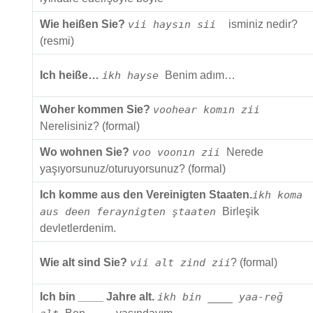
Wie heißen Sie?
vii haysın sii
isminiz nedir?
(resmi)
Ich heiße…
ikh hayse
Benim adım…
Woher kommen Sie?
voohear komın zii
Nerelisiniz? (formal)
Wo wohnen Sie?
voo voonın zii
Nerede
yaşıyorsunuz/oturuyorsunuz? (formal)
Ich komme aus den Vereinigten Staaten.
ikh koma
aus deen feraynigten ştaaten
Birleşik
devletlerdenim.
Wie alt sind Sie?
vii alt zind zii
? (formal)
Ich bin ____ Jahre alt.
ikh bin ____ yaa-reğ