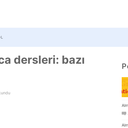
OL
a dersleri: bazı
P
kundu
Alm
Alm