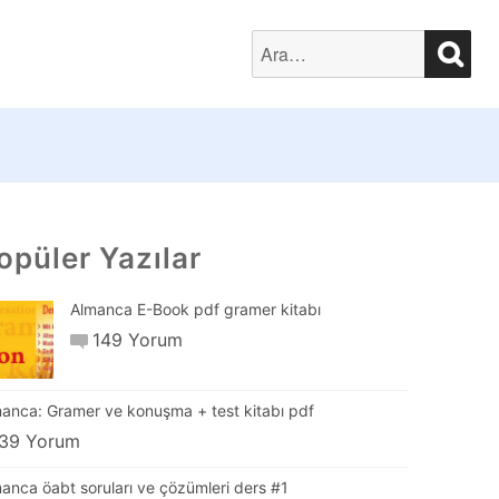
SEA
Search
for:
opüler Yazılar
Almanca E-Book pdf gramer kitabı
149 Yorum
anca: Gramer ve konuşma + test kitabı pdf
39 Yorum
anca öabt soruları ve çözümleri ders #1