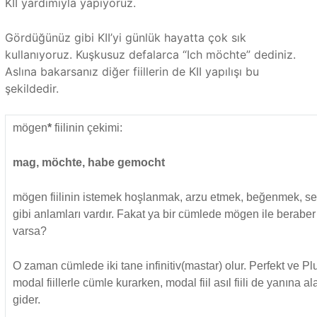
KII yardımıyla yapıyoruz.
Gördüğünüz gibi KII’yi günlük hayatta çok sık
kullanıyoruz. Kuşkusuz defalarca “Ich möchte” dediniz.
Aslına bakarsanız diğer fiillerin de KII yapılışı bu
şekildedir.
mögen
*
fiilinin çekimi:
mag, möchte, habe gemocht
mögen fiilinin istemek hoşlanmak, arzu etmek, beğenmek, s
gibi anlamları vardır. Fakat ya bir cümlede mögen ile beraber 
varsa?
O zaman cümlede iki tane infinitiv(mastar) olur. Perfekt ve P
modal fiillerle cümle kurarken, modal fiil asıl fiili de yanına
gider.