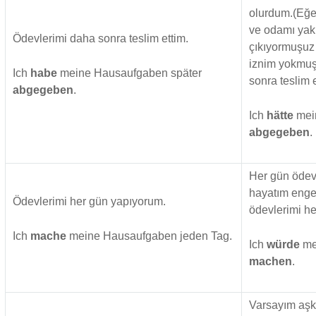
olurdum.(Eğe
ve odamı yak
Ödevlerimi daha sonra teslim ettim.
çıkıyormuşuz 
iznim yokmuş
Ich
habe
meine Hausaufgaben später
sonra teslim
abgegeben
.
Ich
hätte
mei
abgegeben
.
Her gün ödev
hayatım engel
Ödevlerimi her gün yapıyorum.
ödevlerimi h
Ich
mache
meine Hausaufgaben jeden Tag.
Ich
würde
me
machen
.
Varsayım aşk