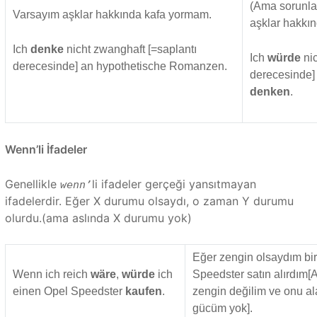
(Ama sorunla
Varsayım aşklar hakkında kafa yormam.
aşklar hakkı
Ich
denke
nicht zwanghaft [=saplantı
Ich
würde
ni
derecesinde] an hypothetische Romanzen.
derecesinde]
denken
.
Wenn’li İfadeler
Genellikle
li ifadeler gerçeği yansıtmayan
wenn’
ifadelerdir. Eğer X durumu olsaydı, o zaman Y durumu
olurdu.(ama aslında X durumu yok)
Eğer zengin olsaydım bi
Wenn ich reich
wäre
,
würde
ich
Speedster satın alırdım
einen Opel Speedster
kaufen
.
zengin değilim ve onu a
gücüm yok].