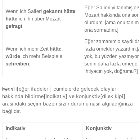
Eğer Salieri’yi tanımış o
Wenn ich Salieri
gekannt hätte
,
Mozart hakkında ona so
hätte
ich ihn über Mozart
olurdum. [ama onu tanı
gefragt
.
ona sormadım.]
Eğer zamanım olsaydı d
Wenn ich mehr Zeit
hätte
,
fazla örnekler yazardım
würde
ich mehr Beispiele
yok, bu yüzden yazmıyo
schreiben
.
senin daha fazla örneğe
ihtiyacın yok, doğrumu?]
’li[eğer ifadeleri] cümlelerde gelecek olaylar
Wenn
hakkında bildirme[indikativ] ve konjunktiv[dilek kipi]
arasındaki seçim bazen sizin durumu nasıl algıladığınıza
bağlıdır.
Indikativ
Konjunktiv