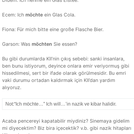
Didem: Ich nehme ein Glas Eistee.
Ecem: Ich
möchte
ein Glas Cola.
Fiona: Für mich bitte eine große Flasche Bier.
Garson: Was
möchten
Sie essen?
Bu gibi durumlarda KII’nin çıkış sebebi: sanki insanlara,
ben bunu istiyorum, deyince onlara emir veriyormuş gibi
hissedilmesi, sert bir ifade olarak görülmesidir. Bu emri
vaki durumu ortadan kaldırmak için KII’dan yardım
alıyoruz.
Not:“Ich möchte…” Ich will…’in nazik ve kibar halidir.
Acaba pencereyi kapatabilir miydiniz? Sinemaya gidelim
mi diyecektim? Biz bira içecektik? v.b. gibi nazik hitapları