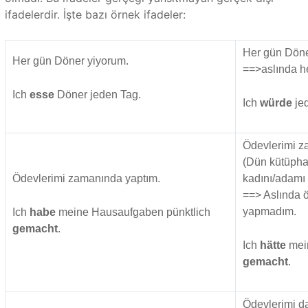
ifadelerdir. İşte bazı örnek ifadeler:
Her gün Döner
Her gün Döner yiyorum.
==>aslında h
Ich
esse
Döner jeden Tag.
Ich
würde
je
Ödevlerimi z
(Dün kütüpha
Ödevlerimi zamanında yaptım.
kadını/adamı 
==> Aslında 
yapmadım.
Ich
habe
meine Hausaufgaben pünktlich
gemacht
.
Ich
hätte
mei
gemacht
.
Ödevlerimi da