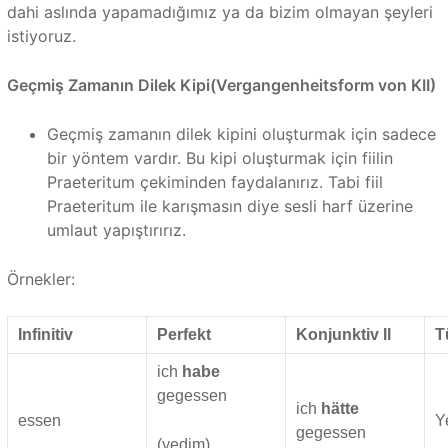
dahi aslında yapamadığımız ya da bizim olmayan şeyleri
istiyoruz.
Geçmiş Zamanın Dilek Kipi(Vergangenheitsform von KII)
Geçmiş zamanın dilek kipini oluşturmak için sadece
bir yöntem vardır. Bu kipi oluşturmak için fiilin
Praeteritum çekiminden faydalanırız. Tabi fiil
Praeteritum ile karışmasın diye sesli harf üzerine
umlaut yapıştırırız.
Örnekler:
Infinitiv
Perfekt
Konjunktiv II
T
ich
habe
gegessen
ich
hätte
essen
Y
gegessen
(yedim)