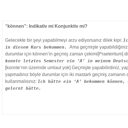
“können”: Indikativ mi Konjunktiv mi?
Gelecekte bir şeyi yapabilmeyi arzu ediyorsanız dilek kipi:
I
in diesem Kurs bekommen.
Ama geçmişte yapabildiğiniz
durumlar için können’in geçmiş zaman çekimi[Praeteritum] dil
konnte letztes Semester ein ‘A’ in meinem Deuts
[konnte’nin üzerinde umlaut yok] Geçmişte yapabilirdiniz, ya
yapmadınız böyle durumlar için iki mastarlı geçmiş zamanın d
kullanmalısınız:
Ich hätte ein ‘A’ bekommen können, 
gelernt hätte.