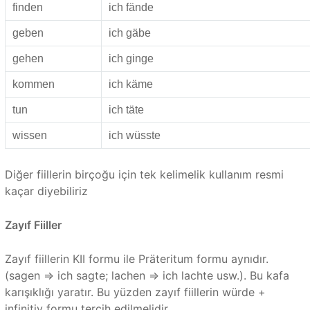
finden
ich fände
geben
ich gäbe
gehen
ich ginge
kommen
ich käme
tun
ich täte
wissen
ich wüsste
Diğer fiillerin birçoğu için tek kelimelik kullanım resmi
kaçar diyebiliriz
Zayıf Fiiller
Zayıf fiillerin KII formu ile Präteritum formu aynıdır.
(sagen => ich sagte; lachen => ich lachte usw.). Bu kafa
karışıklığı yaratır. Bu yüzden zayıf fiillerin würde +
infinitiv formu tercih edilmelidir.