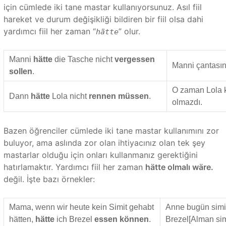
için cümlede iki tane mastar kullanıyorsunuz. Asıl fiil
hareket ve durum değişikliği bildiren bir fiil olsa dahi
yardımcı fiil her zaman “
” olur.
hätte
Manni
hätte
die Tasche nicht
vergessen
Manni çantasın
sollen
.
O zaman Lola 
Dann
hätte
Lola nicht
rennen müssen
.
olmazdı.
Bazen öğrenciler cümlede iki tane mastar kullanımını zor
buluyor, ama aslında zor olan ihtiyacınız olan tek şey
mastarlar olduğu için onları kullanmanız gerektiğini
hatırlamaktır. Yardımcı fiil her zaman
hätte olmalı wäre.
değil. İşte bazı örnekler:
Mama, wenn wir heute kein Simit gehabt
Anne bugün simi
hätten,
hätte
ich Brezel
essen können
.
Brezel[Alman sim