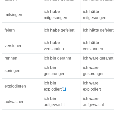
ich
habe
ich
hätte
mitsingen
mitgesungen
mitgesungen
feiern
ich
habe
gefeiert
ich
hätte
gefeiert
ich
habe
ich
hätte
verstehen
verstanden
verstanden
rennen
ich
bin
gerannt
ich
wäre
gerannt
ich
bin
ich
wäre
springen
gesprungen
gesprungen
ich
bin
ich
wäre
explodieren
explodiert
[1]
explodiert
ich
bin
ich
wäre
aufwachen
aufgewacht
aufgewacht