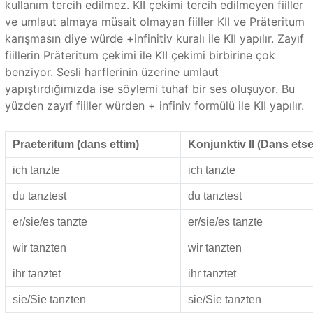
kullanım tercih edilmez. KII çekimi tercih edilmeyen fiiller
ve umlaut almaya müsait olmayan fiiller KII ve Präteritum
karışmasın diye würde +infinitiv kuralı ile KII yapılır. Zayıf
fiillerin Präteritum çekimi ile KII çekimi birbirine çok
benziyor. Sesli harflerinin üzerine umlaut
yapıştırdığımızda ise söylemi tuhaf bir ses oluşuyor. Bu
yüzden zayıf fiiller würden + infiniv formülü ile KII yapılır.
Praeteritum (dans ettim)
Konjunktiv II (Dans ets
ich tanzte
ich tanzte
du tanztest
du tanztest
er/sie/es tanzte
er/sie/es tanzte
wir tanzten
wir tanzten
ihr tanztet
ihr tanztet
sie/Sie tanzten
sie/Sie tanzten