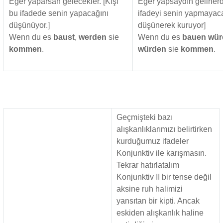
Eğer yaparsan gelecekler. [Kişi
Eğer yapsaydın gelirlerdi
bu ifadede senin yapacağını
ifadeyi senin yapmayac
düşünüyor.]
düşünerek kuruyor]
Wenn du es
baust
,
werden
sie
Wenn du es
bauen wür
kommen
.
würden
sie
kommen
.
Geçmişteki bazı
alışkanlıklarımızı belirtirken
kurduğumuz ifadeler
Konjunktiv ile karışmasın.
Tekrar hatırlatalım
Konjunktiv II bir tense değil
aksine ruh halimizi
yansıtan bir kipti. Ancak
eskiden alışkanlık haline