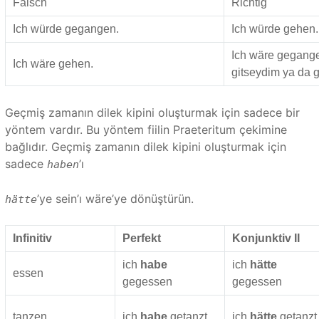
Falsch
Richtig
Ich würde gegangen.
Ich würde gehen.
Ich wäre gegange
Ich wäre gehen.
gitseydim ya da g
Geçmiş zamanın dilek kipini oluşturmak için sadece bir
yöntem vardır. Bu yöntem fiilin Praeteritum çekimine
bağlıdır. Geçmiş zamanın dilek kipini oluşturmak için
sadece
’ı
haben
’ye sein’ı wäre’ye dönüştürün.
hätte
Infinitiv
Perfekt
Konjunktiv II
ich
habe
ich
hätte
essen
gegessen
gegessen
tanzen
ich
habe
getanzt
ich
hätte
getanzt