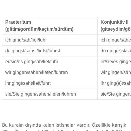
Praeteritum
Konjunktiv II
(gittim/gördüm/kaçtım/sürdüm)
(gitseydim/g
ich ging/sah/lief/fuhr
ich ginge/sähe/
du gingst/sahst/liefst/fuhrst
du ging(e)st/säh
er/sie/es ging/sah/lief/fuhr
er/sie/es ginge
wir gingen/sahen/liefen/fuhren
wir gingen/säh
ihr gingt/saht/lieft/fuhrt
ihr ging(e)t/säh(
sie/Sie gingen/sahen/liefen/fuhren
sie/Sie gingen
Bu kuralın dışında kalan istisnalar vardır. Özellikle karışık