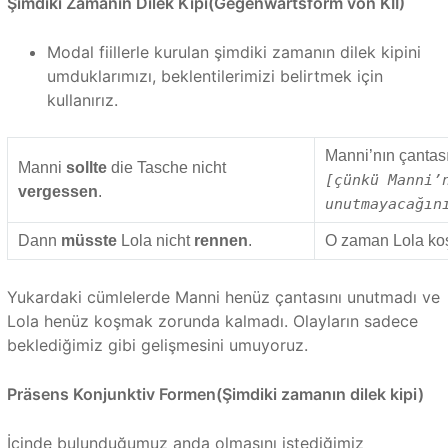
Şimdiki Zamanın Dilek Kipi(Gegenwartsform von KII)
Modal fiillerle kurulan şimdiki zamanın dilek kipini
umduklarımızı, beklentilerimizi belirtmek için
kullanırız.
Manni’nın çantas
Manni
sollte
die Tasche nicht
[çünkü Manni’
vergessen
.
unutmayacağın
Dann
müsste
Lola nicht
rennen
.
O zaman Lola ko
Yukardaki cümlelerde Manni henüz çantasını unutmadı ve
Lola henüz koşmak zorunda kalmadı. Olayların sadece
beklediğimiz gibi gelişmesini umuyoruz.
Präsens Konjunktiv Formen(Şimdiki zamanın dilek kipi)
İçinde bulunduğumuz anda olmasını istediğimiz