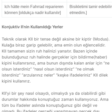
Ich hätte mein Fahrrad reparieren
Bisikletimi tamir edebili
können [oldukça nadir kullanılır]
etmedim.]
Konjuktiv II’nin Kullanıldığı Yerler
Teknik olarak KII bir tense değil aksine bir kiptir (Modus).
Kulağa biraz garip gelebilir, ama emin olun eğlencelidir.
KII tamamen sizin ruh halinizi yansıtır. Bazen içinde
bulunduğunuz ruh halinde gerçekler için bildirme(haber)
kipini kullanırsınız, ama bunun dışında kalan anlar için “ne
olsun isterdiniz” “nasıl olsun isterdiniz” “ne olmak
isterdiniz” “arzularınız neler” “keşke ifadeleriniz” KII dilek
kipini kullanırız.
KII’yi bir şey nasıl olsaydı, olmalıydı ya da olabilirdi gibi
durumlar hakkında konuştuğuz zaman kullanıyoruz. Ama
tüm bu ifadeler aslında konuştuğunuz gibi değil ve
olmadı. Bu ifadeler gerçeği yansıtmayan gerçek dışı