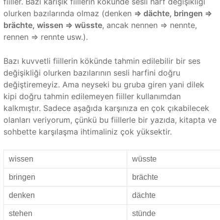
fiiller. Bazı karışık fiillerin kökünde sesli harf değişikliği
olurken bazılarında olmaz (denken
=> dächte, bringen =>
brächte, wissen => wüsste
, ancak nennen => nennte,
rennen => rennte usw.).
Bazı kuvvetli fiillerin kökünde tahmin edilebilir bir ses
değişikliği olurken bazılarının sesli harfini doğru
değiştiremeyiz. Ama neyseki bu gruba giren yani dilek
kipi doğru tahmin edilemeyen fiiller kullanımdan
kalkmıştır. Sadece aşağıda karşınıza en çok çıkabilecek
olanları veriyorum, çünkü bu fiillerle bir yazıda, kitapta ve
sohbette karşılaşma ihtimaliniz çok yüksektir.
wissen
wüsste
bringen
brächte
denken
dächte
stehen
stünde