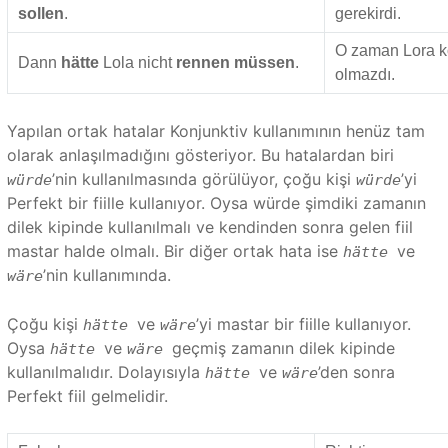
sollen
.
gerekirdi.
O zaman Lora k
Dann
hätte
Lola nicht
rennen müssen
.
olmazdı.
Yapılan ortak hatalar Konjunktiv kullanımının henüz tam
olarak anlaşılmadığını gösteriyor. Bu hatalardan biri
’nin kullanılmasında görülüyor, çoğu kişi
’yi
würde
würde
Perfekt bir fiille kullanıyor. Oysa würde şimdiki zamanın
dilek kipinde kullanılmalı ve kendinden sonra gelen fiil
mastar halde olmalı. Bir diğer ortak hata ise
ve
hätte
’nin kullanımında.
wäre
Çoğu kişi
ve
’yi mastar bir fiille kullanıyor.
hätte
wäre
Oysa
ve
geçmiş zamanın dilek kipinde
hätte
wäre
kullanılmalıdır. Dolayısıyla
ve
’den sonra
hätte
wäre
Perfekt fiil gelmelidir.