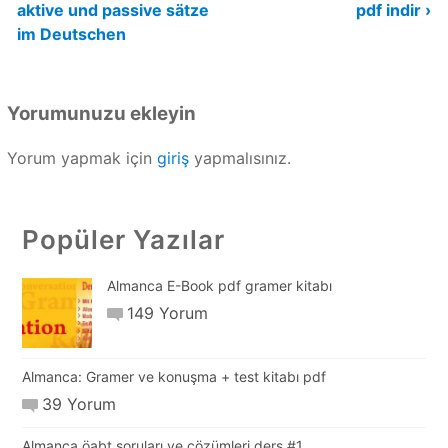
aktive und passive sätze
pdf indir ›
im Deutschen
Yorumunuzu ekleyin
Yorum yapmak için
giriş
yapmalısınız.
Popüler Yazılar
Almanca E-Book pdf gramer kitabı
149 Yorum
Almanca: Gramer ve konuşma + test kitabı pdf
39 Yorum
Almanca öabt soruları ve çözümleri ders #1