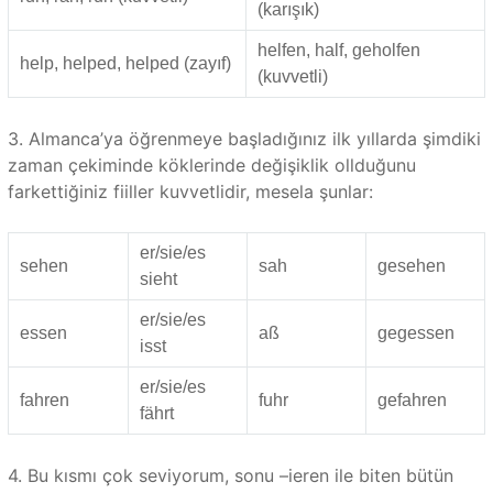
(karışık)
helfen, half, geholfen
help, helped, helped (zayıf)
(kuvvetli)
3. Almanca’ya öğrenmeye başladığınız ilk yıllarda şimdiki
zaman çekiminde köklerinde değişiklik ollduğunu
farkettiğiniz fiiller kuvvetlidir, mesela şunlar:
er/sie/es
sehen
sah
gesehen
sieht
er/sie/es
essen
aß
gegessen
isst
er/sie/es
fahren
fuhr
gefahren
fährt
4. Bu kısmı çok seviyorum, sonu –ieren ile biten bütün