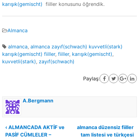
karışık(gemischt)
fiiller konusunu öğrendik.
Almanca
almanca
,
almanca zayıf(schwach) kuvvetli(stark)
karışık(gemischt) fiiller
,
fiiller
,
karışık(gemischt)
,
kuvvetli(stark)
,
zayıf(schwach)
Paylaş:
A.Bergmann
Yazı
‹ ALMANCADA AKTİF ve
almanca düzensiz fiiller
PASİF CÜMLELER –
tam listesi ve türkçesi
gezinmesi