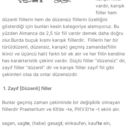
vardır, karışık
fiiller hem
düzenli fiillerin hem de düzensiz fiillerin özelliğini
gösterdiği için bunları kesin kategoriye alamıyoruz. Bu
yüzden Almanca da 2,5 tür fiil vardır demek daha doğru
olur.Burda buçuk kısmı karışık fiillerdir. Fiillerin her bir
türü(düzenli, düzensiz, karışık) geçmiş zamanda(fiilin
ikinci ve üçüncü hali) farklı bir ek alır ve her fiilin kendine
has karakteristik çekimi vardır. Güçlü fiiller “düzensiz” dir,
zayıf fiiller “düzenli” dir ve karışık fiiller zayıf fiil gibi
çekimleri olsa da onlar düzensizdir.
1. Zayıf [Düzenli] fiiller
Bunlar geçmiş zaman çekiminde bir değişiklik olmayan
fiillerdir Praeteritum ve KII’de –te, PII(V3)’te –t ekini alır.
sagen, sag
te
, (habe) gesag
t
; einkaufen, kauf
te
ein,