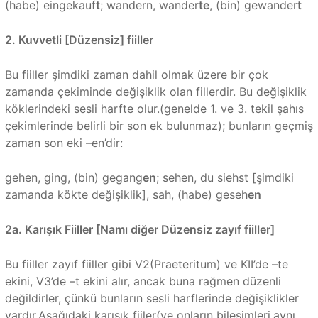
(habe) eingekauf
t
; wandern, wander
te
, (bin) gewander
t
2. Kuvvetli [Düzensiz] fiiller
Bu fiiller şimdiki zaman dahil olmak üzere bir çok
zamanda çekiminde değişiklik olan fillerdir. Bu değişiklik
köklerindeki sesli harfte olur.(genelde 1. ve 3. tekil şahıs
çekimlerinde belirli bir son ek bulunmaz); bunların geçmiş
zaman son eki –en’dir:
gehen, ging, (bin) gegang
en
; sehen, du siehst [şimdiki
zamanda kökte değişiklik], sah, (habe) geseh
en
2a. Karışık Fiiller [Namı diğer Düzensiz zayıf fiiller]
Bu fiiller zayıf fiiller gibi V2(Praeteritum) ve KII’de –te
ekini, V3’de –t ekini alır, ancak buna rağmen düzenli
değildirler, çünkü bunların sesli harflerinde değişiklikler
vardır.Aşağıdaki karışık fiiler(ve onların bileşimleri,aynı