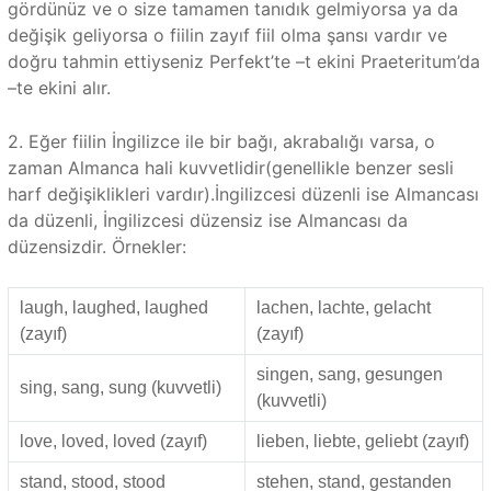
gördünüz ve o size tamamen tanıdık gelmiyorsa ya da
değişik geliyorsa o fiilin zayıf fiil olma şansı vardır ve
doğru tahmin ettiyseniz Perfekt’te –t ekini Praeteritum’da
–te ekini alır.
2. Eğer fiilin İngilizce ile bir bağı, akrabalığı varsa, o
zaman Almanca hali kuvvetlidir(genellikle benzer sesli
harf değişiklikleri vardır).İngilizcesi düzenli ise Almancası
da düzenli, İngilizcesi düzensiz ise Almancası da
düzensizdir. Örnekler:
laugh, laughed, laughed
lachen, lachte, gelacht
(zayıf)
(zayıf)
singen, sang, gesungen
sing, sang, sung (kuvvetli)
(kuvvetli)
love, loved, loved (zayıf)
lieben, liebte, geliebt (zayıf)
stand, stood, stood
stehen, stand, gestanden