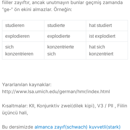
fiiller zayıftır, ancak unutmayın bunlar geçmiş zamanda
“ge-“ ön ekini almazlar. Örneğin:
studieren
studierte
hat studiert
explodieren
explodierte
ist explodiert
sich
konzentrierte
hat sich
konzentrieren
sich
konzentriert
Yararlanılan kaynaklar:
http://www.lsa.umich.edu/german/hmr/index.html
Kısaltmalar: KII, Konjunktiv zwei(dilek kipi), V3 / PII , Fiilin
üçüncü hali,
Bu dersimizde
almanca zayıf(schwach) kuvvetli(stark)