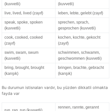
(kuvvetli)
(kuvvetli)
live, lived, lived (zayıf)
leben, lebte, gelebt (zayıf)
speak, spoke, spoken
sprechen, sprach,
(kuvvetli)
gesprochen (kuvvetli)
cook, cooked, cooked
kochen, kochte, gekocht
(zayıf)
(zayıf)
swim, swam, swum
schwimmen, schwamm,
(kuvvetli)
geschwommen (kuvvetli)
bring, brought, brought
bringen, brachte, gebracht
(karışık)
(karışık)
Bu durumun istisnaları vardır, bu yüzden dikkatli olmakta
fayda var
rennen, rannte, gerannt
run, ran, run (kuvvetli)