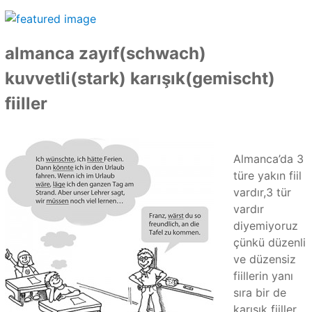
almanca zayıf(schwach)
kuvvetli(stark) karışık(gemischt)
fiiller
Almanca’da 3
türe yakın fiil
vardır,3 tür
vardır
diyemiyoruz
çünkü düzenli
ve düzensiz
fiillerin yanı
sıra bir de
karışık fiiller